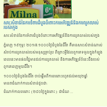
សារៈសំខាន់នៃការទំពារដំបូងចំពោះការអភិវឌ្ឍន៍និងការលូតលាស់
របស់ក្មេង
សារៈសំខាន់នៃការទំពារដំបូងចំពោះការអភិវឌ្ឍន៍និងការលូតលាស់របស់ក្មេង
ភ្នំពេញ ១៩កុម្ភះ ២០១៧:១០០០ថ្ងៃដំបូងនៃជីវិត គឺមានសារះសំខាន់ណាស់
សំរាប់ការលូតលាស់របស់មនុស្សគ្រប់រូប ពីព្រោះអ្វីដែលពួកគេទទួលក្នុងកំឡុង
ពេលនេះមានផលវិជ្ជមានដល់ការលូតលាស់ និងការអភិវឌ្ឍន៍ចំនេះដឹងរបស់
ពួកគេពេញមួយជីវិត។
១០០០ថ្ងៃដំបូងនៃជីវិត​ ចាប់ផ្តើមពីការពរពោះរហូតដល់អាយុ២ឆ្នាំ
មាន៣ដំណាក់កាលសំខាន់ដូចជា:
ដំណាក់កាលពរពោះ (២៨០ថ្ងៃក្នុងពោះ): ជាដំណ ...