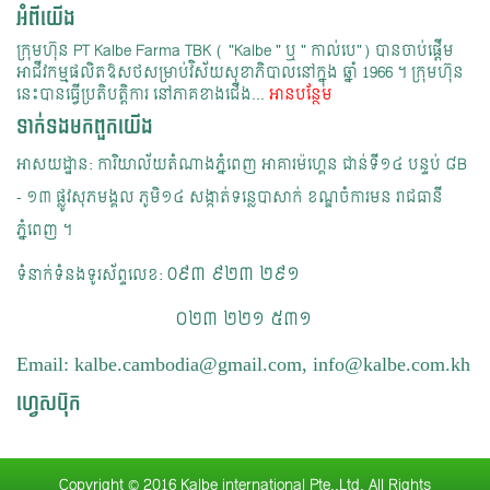
អំពីយើង
ក្រុមហ៊ុន PT Kalbe Farma TBK ( "Kalbe " ឬ " កាល់បេ") បានចាប់ផ្ដើម
អាជីវកម្មផលិតឱសថសម្រាប់វិស័យសុខាភិបាលនៅក្នុង ឆ្នាំ 1966 ។​ ក្រុមហ៊ុន
នេះបានធ្វើប្រតិបត្តិការ នៅភាគខាងជើង...
អានបន្ថែម
ទាក់ទង​មក​ពួក​យើង
អាសយដ្ឋាន: ការិយាល័យ​តំណាងភ្នំពេញ អាគារម៉ហ្គេន​ ជាន់ទី១៤ បន្ទប់ ៨B
- ១៣​ ផ្លូវសុភមង្គល ភូមិ១៤ សង្កាត់ទន្លេបាសាក់ ខណ្ឌចំការមន រាជធានី
ភ្នំពេញ ។​
0៩៣​ ៩២៣ ២៩១
ទំនាក់ទំនងទូរស័ព្ទលេខ:
​​​​​​​​ ០២៣ ២២១ ៥៣១
Email: kalbe.cambodia@gmail.com, info@kalbe.com.kh
ហ្វេសប៊ុក
Copyright © 2016 Kalbe international Pte.,Ltd. All Rights