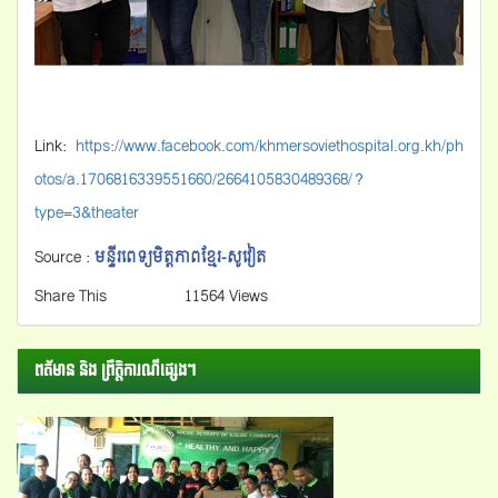
Link:
https://www.facebook.com/khmersoviethospital.org.kh/ph
otos/a.1706816339551660/2664105830489368/?
type=3&theater
Source :
មន្ទីរពេទ្យមិត្តភាពខ្មែរ-សូវៀត
Share This
11564 Views
ពត័មាន និង ព្រឺត្តិការណ៏ផ្សេងៗ