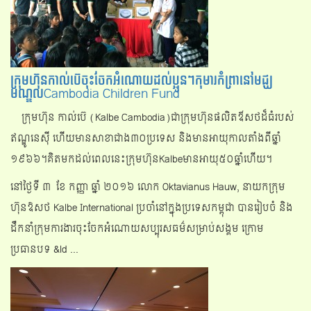
ក្រុមហ៊ុនកាល់ប៊េចុះចែកអំណោយដល់ប្អូនៗកុមារកំព្រានៅមជ្ឃ
មណ្ឌលCambodia Children Fund
ក្រុមហ៊ុន កាល់ប៊េ (Kalbe Cambodia)ជាក្រុមហ៊ុនផលិតឳសថដ៏ធំរបស់
ឥណ្ឌូនេស៊ី ហើយមានសាខាជាង៣០ប្រទេស និង​មានអាយុកាលតាំងពីឆ្នាំ
១៩៦៦។គិតមកដល់ពេលនេះក្រុមហ៊ុនKalbeមានអាយុ៥០ឆ្នាំហើយ។
នៅថ្ងៃទី ​​៣ ​ខែ កញ្ញា ឆ្នាំ ​២០១៦ លោក Oktavianus Hauw, នាយក​ក្រុម
ហ៊ុន​ឱសថ Kalbe International ប្រចាំ​នៅក្នុង​ប្រទេស​កម្ពុជា បានរៀបចំ និង
ដឹកនាំក្រុមការងារចុះចែកអំណោយសប្បុរសធម៌សម្រាប់សង្គម ក្រោម
ប្រធានបទ &ld ...