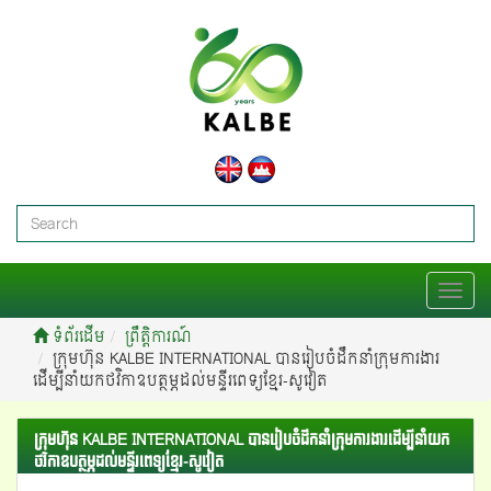
T
o
ទំព័រដើម
ព្រឹត្តិការណ៍
g
ក្រុមហ៊ុន KALBE INTERNATIONAL បានរៀបចំដឹកនាំក្រុមការងារ
g
ដើម្បីនាំយកថវិកាឧបត្ថម្ភដល់មន្ទីរពេទ្យខ្មែរ-សូវៀត
l
e
n
ក្រុមហ៊ុន KALBE INTERNATIONAL បានរៀបចំដឹកនាំក្រុមការងារដើម្បីនាំយក
a
ថវិកាឧបត្ថម្ភដល់មន្ទីរពេទ្យខ្មែរ-សូវៀត
v
i