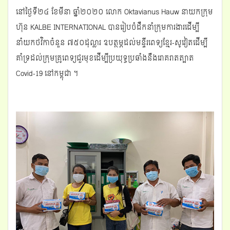
នៅថ្ងៃទី២៤ ខែមីនា ឆ្នាំ២០២០ លោក Oktavianus Hauw នាយកក្រុម
g
a
ហ៊ុន KALBE INTERNATIONAL បានរៀបចំដឹកនាំក្រុមការងារដើម្បី
t
នាំយកថវិកាចំនួន ៧៥០ដុល្លារ ឧបត្ថម្ភដល់មន្ទីរពេទ្យខ្មែរ-សូវៀតដើម្បី
i
o
គាំទ្រដល់ក្រុមគ្រូពេទ្យជួរមុខដើម្បីប្រយុទ្ធប្រឆាំងនឹងរោគរាតត្បាត
n
Covid-19 នៅកម្ពុជា ។