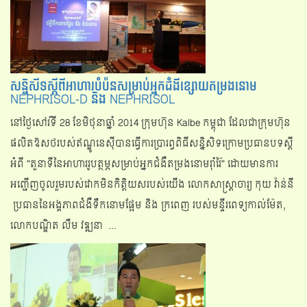
សន្និសីទស្ដីពីអាហារបំប៉នសម្រាប់អ្នកជំងីខ្សោយតម្រងនោម
NEPHRISOL-D និង NEPHRISOL
នៅថ្ងៃសៅរ៍ទី 28 ខែមិថុនាឆ្នាំ 2014 ក្រុមហ៊ុន Kalbe កម្ពុជា ដែលជាក្រុមហ៊ុន
ផលិតឱសថរបស់ឥណ្ឌូនេស៊ីបានធ្វើការប្រារព្ធពិធីសន្និសិទក្រោមប្រធានបទស្ដី
អំពី "តួនាទីនៃអាហាររូបត្ថម្ភសម្រាប់អ្នកជំងឺតម្រងនោមរ៉ាំរ៉ៃ" ដោយមានការ
អញ្ជើញចូលរួមរបស់វោកមិនកិត្តិយសរបស់យើង លោកសាស្រ្តាចារ្យ កុយ វ៉ាន់នី
ប្រធាននៃអង្គភាពជំងឺទឹកនោមផ្អែម និង ក្រពេញ របស់មន្ទីរពេទ្យកាល់ម៉ែត,
លោកបណ្ឌិត លឹម វឌ្ឍនា ...