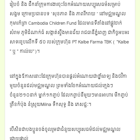
រៀបចំ និង ដឹកនាំក្រុមការងារចុះចែកអំណោយសប្បុរសធម៌សម្រាប់
សង្គម ក្រោមប្រធានបទ “សុខភាព និង ភាពរីករាយ ” នៅមជ្ឈមណ្ឌល
កុមារកំព្រា Cambodia Children Fund ដែលមានទីតាំងនៅផ្លូវចាក់
សំរាម ភូមិដំណាក់ធំ សង្កាត់ស្ទឹងមានជ័យ រាជធានីភ្នំពេញ ជាកិច្ចអបអរ
សាទរខួបលើកទី ៥០ របស់ក្រុមហ៊ុន PT Kalbe Farma TBK ( "Kalbe
" ឬ " កាល់បេ")។
នៅក្នុងឳកាសនោះដែរក្រុមហ៊ុនបានផ្ដល់អំណោយជាថ្នាំពេទ្យ និងថវិកា
មួយចំនួនដល់មជ្ឈមណ្ឌល ព្រមទាំងចែកអំណោយដល់ក្មេងៗ
ចំនួន២១០នាក់ ម្នាក់១កញ្ចប់ ដែលកព្ចាប់នីមួយៗមានអាហារ មីកញ្ចប់
ត្រីខកំប៉ុង នំស្រួយMilna ទឹកសុទ្ធ និង ភេសជ្ជៈ។
បើសិនជាបងប្អូនចង់ចូលរួមជាជំនួយសប្បុរសធម៌ដល់មជ្ឈមណ្ឌល
ដោយផ្ទាល់