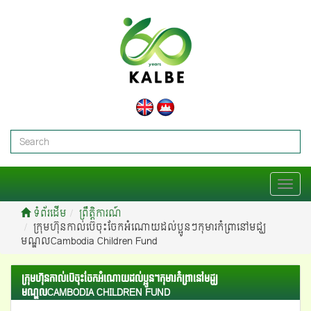
T
o
ទំព័រដើម
ព្រឹត្តិការណ៍
g
ក្រុមហ៊ុនកាល់ប៊េចុះចែកអំណោយដល់ប្អូនៗកុមារកំព្រានៅមជ្ឃ
g
មណ្ឌលCambodia Children Fund
l
e
n
ក្រុមហ៊ុនកាល់ប៊េចុះចែកអំណោយដល់ប្អូនៗកុមារកំព្រានៅមជ្ឃ
a
មណ្ឌលCAMBODIA CHILDREN FUND
v
i