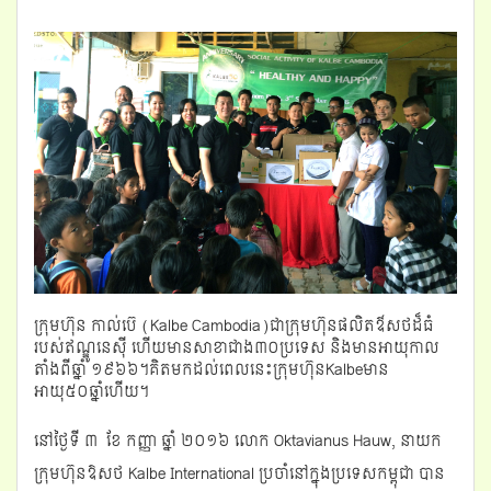
g
a
t
i
o
n
ក្រុមហ៊ុន កាល់ប៊េ (Kalbe Cambodia)ជាក្រុមហ៊ុនផលិតឳសថដ៏ធំ
របស់ឥណ្ឌូនេស៊ី ហើយមានសាខាជាង៣០ប្រទេស និង​មានអាយុកាល
តាំងពីឆ្នាំ ១៩៦៦។គិតមកដល់ពេលនេះក្រុមហ៊ុនKalbeមាន
អាយុ៥០ឆ្នាំហើយ។
នៅថ្ងៃទី ​​៣ ​ខែ កញ្ញា ឆ្នាំ ​២០១៦ លោក Oktavianus Hauw, នាយក​
ក្រុមហ៊ុន​ឱសថ Kalbe International ប្រចាំ​នៅក្នុង​ប្រទេស​កម្ពុជា បាន