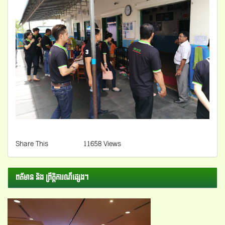
Share This
11658 Views
ពត័មាន និង ព្រឺត្តិការណ៏ផ្សេងៗ