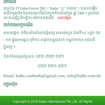
អំពីយើង
ក្រុមហ៊ុន PT Kalbe Farma TBK ( "Kalbe " ឬ " កាល់បេ") បានចាប់ផ្ដើម
អាជីវកម្មផលិតឱសថសម្រាប់វិស័យសុខាភិបាលនៅក្នុង ឆ្នាំ 1966 ។​ ក្រុមហ៊ុន
នេះបានធ្វើប្រតិបត្តិការ នៅភាគខាងជើង...
អានបន្ថែម
ទាក់ទង​មក​ពួក​យើង
អាសយដ្ឋាន: ការិយាល័យ​តំណាងភ្នំពេញ អាគារម៉ហ្គេន​ ជាន់ទី១៤ បន្ទប់ ៨B
- ១៣​ ផ្លូវសុភមង្គល ភូមិ១៤ សង្កាត់ទន្លេបាសាក់ ខណ្ឌចំការមន រាជធានី
ភ្នំពេញ ។​
0៩៣​ ៩២៣ ២៩១
ទំនាក់ទំនងទូរស័ព្ទលេខ:
​​​​​​​​ ០២៣ ២២១ ៥៣១
Email: kalbe.cambodia@gmail.com, info@kalbe.com.kh
ហ្វេសប៊ុក
Copyright © 2016 Kalbe international Pte.,Ltd. All Rights