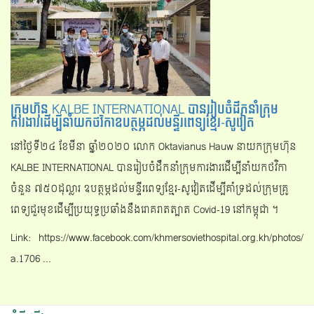
ក្រុមហ៊ុន KALBE INTERNATIONAL បានរៀបចំដឹកនាំក្រុម
ការងារដើម្បីនាំយកថវិកាឧបត្ថម្ភដល់មន្ទីរពេទ្យខ្មែរ-សូវៀត
នៅថ្ងៃទី២៤ ខែមីនា ឆ្នាំ២០២០ លោក Oktavianus Hauw នាយកក្រុមហ៊ុន
KALBE INTERNATIONAL បានរៀបចំដឹកនាំក្រុមការងារដើម្បីនាំយកថវិកា
ចំនួន ៧៥០ដុល្លារ ឧបត្ថម្ភដល់មន្ទីរពេទ្យខ្មែរ-សូវៀតដើម្បីគាំទ្រដល់ក្រុមគ្រូ
ពេទ្យជួរមុខដើម្បីប្រយុទ្ធប្រឆាំងនឹងរោគរាតត្បាត Covid-19 នៅកម្ពុជា ។
Link: https://www.facebook.com/khmersoviethospital.org.kh/photos/
a.1706 ...