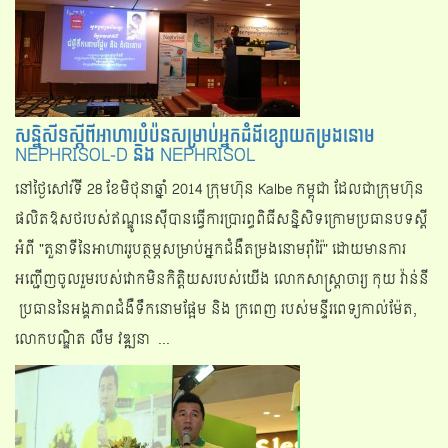
សន្និសីទស្ដីពីអាហារបំប៉នសម្រាប់អ្នកជំងីខ្សោយតម្រងនោម
NEPHRISOL-D និង NEPHRISOL
នៅថ្ងៃសៅរ៍ទី 28 ខែមិថុនាឆ្នាំ 2014 ក្រុមហ៊ុន Kalbe កម្ពុជា ដែលជាក្រុមហ៊ុន
ផលិតឱសថរបស់ឥណ្ឌូនេស៊ីបានធ្វើការប្រារព្ធពិធីសន្និសិទក្រោមប្រធានបទស្ដី
អំពី "តួនាទីនៃអាហាររូបត្ថម្ភសម្រាប់អ្នកជំងឺតម្រងនោមរ៉ាំរ៉ៃ" ដោយមានការ
អញ្ជើញចូលរួមរបស់វោកមិនកិត្តិយសរបស់យើង លោកសាស្រ្តាចារ្យ កុយ វ៉ាន់នី
ប្រធាននៃអង្គភាពជំងឺទឹកនោមផ្អែម និង ក្រពេញ របស់មន្ទីរពេទ្យកាល់ម៉ែត,
លោកបណ្ឌិត លឹម វឌ្ឍនា ...