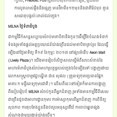
ក្បាល
,
Prebiotic FOS
ល្អសំរាប់សុខភាពពោះវៀន
,
ជួយដល់
ការលូតលាស់ឆ្អឹងនិងធ្មេញ មានវីតាមីន១២មុខនិងជាតិរ៉ែ៨មុខ គ្មាន
សារធាតុបង្ករប៉ះពាល់ដល់ក្មេង។
MILNA
ថ្ងៃទំពាដំបូង
ជាកម្មវិធីកំសាន្តសប្បាយសំរាប់មាតាបិតានិងកូនៗដើម្បីរិតចំណងទំនាក់
ទំនងរួមទាំងផ្តល់អត្ថប្រយោជន៍យ៉ាងច្រើនដល់មាតាបិតាគ្រប់រូប ដែលធ្វើ
ឡើងនៅថ្ងៃអាទិត្យ ទី១៩ ខែកុម្ភះ ២០១៧ នៅផ្សារទំនើប
Aeon Mall
(Lively Plaza)
។ យើងមានរៀបចំសិក្ខាសាលាស្តីអំពីសារះសំខាន់នៃ
អាហារទំពាដំបូងសំរាប់អាហារូបត្ថម្ភរបស់ក្មេង៦ខែឡើងទៅ បង្ហាញដោយ
លោកសាស្ត្រាចារ្យវេជ្ជបណ្ឌិត ជាន សុផល (គ្រូពេទ្យកុមារប្រធានផ្នែក
អាគារ ក មន្ទីរពេទ្យកុមារជាតិ)។ លើសពីនេះទៅទៀតក៏មានការបង្ហាញ
ពីរបៀបរៀបចំ
MILNA
សំរាប់កូនពីអ្នកជំនាញ រួមទាំងមានកម្មវិធីពិសេស
ជាច្រើនដូចជាអាហារដ្ឋានកុមារ ការម៉ាស្សាកុមារពីអ្នកជំនាញ ការពិនិត្យ
សុខភាព ការតុបតែងខ្លួននិងថតរូបអនុស្សាវរីយ៍ ការចាប់ឆ្នោតផ្សង
សំណាង​ជាមួយរង្វាន់យ៉ាងច្រើន។