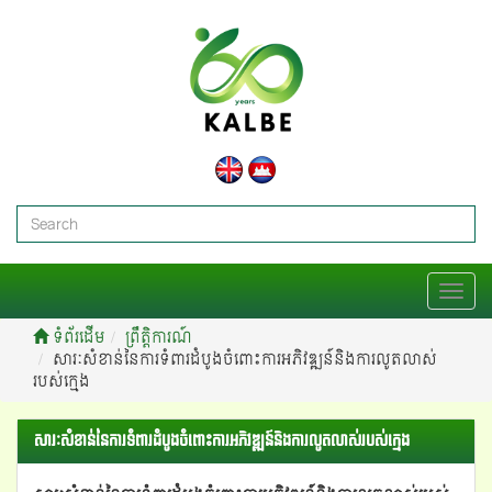
T
o
ទំព័រដើម
ព្រឹត្តិការណ៍
g
សារៈសំខាន់នៃការទំពារដំបូងចំពោះការអភិវឌ្ឍន៍និងការលូតលាស់
g
របស់ក្មេង
l
e
n
សារៈសំខាន់នៃការទំពារដំបូងចំពោះការអភិវឌ្ឍន៍និងការលូតលាស់របស់ក្មេង
a
v
i