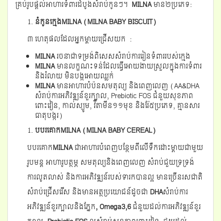
គ្រប់រូបផ្តល់អាហារទំពារដំបូងសំរាប់កូនៗ។
MILNA
​ មាន២ប្រភេទ:
នំកូនក្មេង
MILNA (MILNA BABY BISCUIT)
៣ ហេតុផលដែលអ្នកម្តាយជ្រើសយក :
MILNA
រចនាជាទម្រង់ពិសេសសំរាប់ការរៀនទំពាររបស់ក្មេង
MILNA
មានលក្ខណះទន់ដែលធ្វើអោយងាយស្រួលក្នុងការទំពារ
និងរំលាយ មិនបង្កអោយឈ្លក់
MILNA
មានអាហារបំប៉នសមតុល្យ និងពេញលេញ (AA&DHA
សំរាប់ការអភិវឌ្ឍន៍ខួរក្បាល, Prebiotic FOS ជំនួយសុខភាព
ពោះវៀន, កាល់ស្យូម, វីតាមីន១១មុខ និងរ៉ែ៥ប្រភេទ,​ គ្មានសារ
ធាតុបង្ករ)
បបរគោក
MILNA (MILNA BABY CEREAL)
បបរគោក
MILNA
ជាអាហារបំពេញបន្ថែមពីលើទឹកដោះម្តាយជាមួយ
រូបមន្ត អាហារូបត្ថម្ភ សមតុល្យនិងពេញលេញ សំរាប់ជួយទ្រទ្រង់
ការលូតលាស់ និងការអភិវឌ្ឍន៍របស់ទារកបានល្អ មានច្រើនរសជាតិ
សំរាប់ជ្រើសរើស និងមានអត្ថប្រយោជន៍ដូចជា
DHA
សំរាប់ការ
អភិវឌ្ឍន៍ខួរក្បាលនិងភ្នែក
,
Omega3,6
ជំនួយដល់ការអភិវឌ្ឍន៍ខួរ