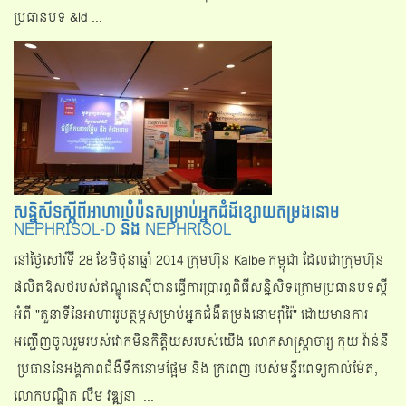
ប្រធានបទ &ld ...
សន្និសីទស្ដីពីអាហារបំប៉នសម្រាប់អ្នកជំងីខ្សោយតម្រងនោម
NEPHRISOL-D និង NEPHRISOL
នៅថ្ងៃសៅរ៍ទី 28 ខែមិថុនាឆ្នាំ 2014 ក្រុមហ៊ុន Kalbe កម្ពុជា ដែលជាក្រុមហ៊ុន
ផលិតឱសថរបស់ឥណ្ឌូនេស៊ីបានធ្វើការប្រារព្ធពិធីសន្និសិទក្រោមប្រធានបទស្ដី
អំពី "តួនាទីនៃអាហាររូបត្ថម្ភសម្រាប់អ្នកជំងឺតម្រងនោមរ៉ាំរ៉ៃ" ដោយមានការ
អញ្ជើញចូលរួមរបស់វោកមិនកិត្តិយសរបស់យើង លោកសាស្រ្តាចារ្យ កុយ វ៉ាន់នី
ប្រធាននៃអង្គភាពជំងឺទឹកនោមផ្អែម និង ក្រពេញ របស់មន្ទីរពេទ្យកាល់ម៉ែត,
លោកបណ្ឌិត លឹម វឌ្ឍនា ...