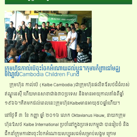
ក្រុមហ៊ុនកាល់ប៊េចុះចែកអំណោយដល់ប្អូនៗកុមារកំព្រានៅមជ្ឃ
មណ្ឌលCambodia Children Fund
ក្រុមហ៊ុន កាល់ប៊េ (Kalbe Cambodia)ជាក្រុមហ៊ុនផលិតឳសថដ៏ធំរបស់
ឥណ្ឌូនេស៊ី ហើយមានសាខាជាង៣០ប្រទេស និង​មានអាយុកាលតាំងពីឆ្នាំ
១៩៦៦។គិតមកដល់ពេលនេះក្រុមហ៊ុនKalbeមានអាយុ៥០ឆ្នាំហើយ។
នៅថ្ងៃទី ​​៣ ​ខែ កញ្ញា ឆ្នាំ ​២០១៦ លោក Oktavianus Hauw, នាយក​ក្រុម
ហ៊ុន​ឱសថ Kalbe International ប្រចាំ​នៅក្នុង​ប្រទេស​កម្ពុជា បានរៀបចំ និង
ដឹកនាំក្រុមការងារចុះចែកអំណោយសប្បុរសធម៌សម្រាប់សង្គម ក្រោម