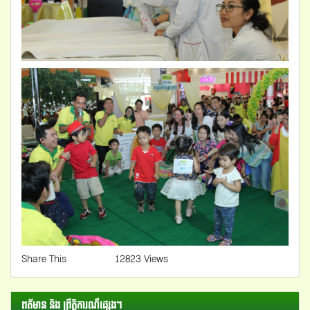
Share This
12823 Views
ពត័មាន និង ព្រឺត្តិការណ៏ផ្សេងៗ