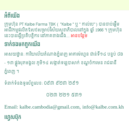
អំពីយើង
ក្រុមហ៊ុន PT Kalbe Farma TBK ( "Kalbe " ឬ " កាល់បេ") បានចាប់ផ្ដើម
អាជីវកម្មផលិតឱសថសម្រាប់វិស័យសុខាភិបាលនៅក្នុង ឆ្នាំ 1966 ។​ ក្រុមហ៊ុន
នេះបានធ្វើប្រតិបត្តិការ នៅភាគខាងជើង...
អានបន្ថែម
ទាក់ទង​មក​ពួក​យើង
អាសយដ្ឋាន: ការិយាល័យ​តំណាងភ្នំពេញ អាគារម៉ហ្គេន​ ជាន់ទី១៤ បន្ទប់ ៨B
- ១៣​ ផ្លូវសុភមង្គល ភូមិ១៤ សង្កាត់ទន្លេបាសាក់ ខណ្ឌចំការមន រាជធានី
ភ្នំពេញ ។​
0៩៣​ ៩២៣ ២៩១
ទំនាក់ទំនងទូរស័ព្ទលេខ:
​​​​​​​​ ០២៣ ២២១ ៥៣១
Email: kalbe.cambodia@gmail.com, info@kalbe.com.kh
ហ្វេសប៊ុក