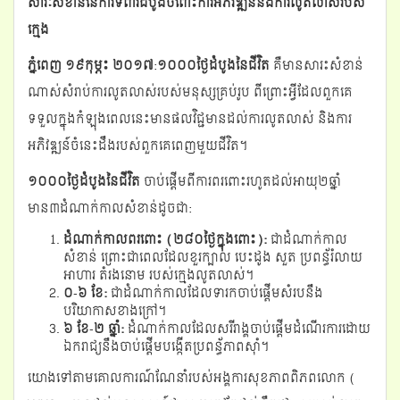
សារៈសំខាន់នៃការទំពារដំបូងចំពោះការអភិវឌ្ឍន៍និងការលូតលាស់របស់
g
ក្មេង
a
t
ភ្នំពេញ ១៩កុម្ភះ ២០១៧
:
១០០០ថ្ងៃដំបូងនៃជីវិត
គឺមានសារះសំខាន់
i
ណាស់សំរាប់ការលូតលាស់របស់មនុស្សគ្រប់រូប ពីព្រោះអ្វីដែលពួកគេ
o
n
ទទួលក្នុងកំឡុងពេលនេះមានផលវិជ្ជមានដល់ការលូតលាស់ និងការ
អភិវឌ្ឍន៍ចំនេះដឹងរបស់ពួកគេពេញមួយជីវិត។
១០០០ថ្ងៃដំបូងនៃជីវិត​
ចាប់ផ្តើមពីការពរពោះរហូតដល់អាយុ២ឆ្នាំ
មាន៣ដំណាក់កាលសំខាន់ដូចជា:
ដំណាក់កាលពរពោះ (២៨០ថ្ងៃក្នុងពោះ)
:
ជាដំណាក់កាល
សំខាន់ ព្រោះជាពេលដែលខួរក្បាល បេះដូង សួត ប្រពន្ធ័រំលាយ
អាហារ តំរងនោម របស់ក្មេងលូតលាស់។
០
-
៦ ខែ
:
ជាដំណាក់កាលដែលទារកចាប់ផ្តើមសំរបនឹង
បរិយាកាសខាងក្រៅ។
៦ ខែ
-
២ ឆ្នាំ
:
ដំណាក់កាលដែលសរីរាង្គចាប់ផ្តើមដំណើរការដោយ
ឯករាជ្យនឹងចាប់ផ្តើមបង្កើតប្រពន្ធ័ភាពស៊ាំ។
យោងទៅតាមគោលការណ៍ណែនាំរបស់អង្គការសុខភាពពិភពលោក (