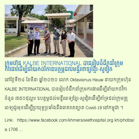
ក្រុមហ៊ុន KALBE INTERNATIONAL បានរៀបចំដឹកនាំក្រុម
ការងារដើម្បីនាំយកថវិកាឧបត្ថម្ភដល់មន្ទីរពេទ្យខ្មែរ-សូវៀត
នៅថ្ងៃទី២៤ ខែមីនា ឆ្នាំ២០២០ លោក Oktavianus Hauw នាយកក្រុមហ៊ុន
KALBE INTERNATIONAL បានរៀបចំដឹកនាំក្រុមការងារដើម្បីនាំយកថវិកា
ចំនួន ៧៥០ដុល្លារ ឧបត្ថម្ភដល់មន្ទីរពេទ្យខ្មែរ-សូវៀតដើម្បីគាំទ្រដល់ក្រុមគ្រូ
ពេទ្យជួរមុខដើម្បីប្រយុទ្ធប្រឆាំងនឹងរោគរាតត្បាត Covid-19 នៅកម្ពុជា ។
Link: https://www.facebook.com/khmersoviethospital.org.kh/photos/
a.1706 ...