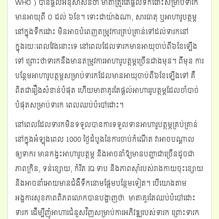
WHO ) បានផ្ដល់អនុសាសន៍ថា មាតាត្រូវតែផ្តល់ទឹកដោះសម្រាប់ទារក
មានអាយុពី ០ ដល់ ៦ខែ។ ទោះជាយ៉ាងណា, សារធាតុ ឬអាហារូបត្ថម្ភ
នៅក្នុងទឹកដោះ មិនអាចបំពេញតម្រូវការគ្រប់គ្រាន់ទៅដល់ទារកនៅ
ក្នុងរយៈពេលវែងនោះទេ នៅពេលដែលទារកមានអាយុចាប់ពី៦ខែឡើង
ទៅ ព្រោះថាទារកនឹងមានតម្រូវការអាហារូបត្ថម្ភច្រើនជាងមុន។ ពីមុន ការ
បន្ថែមអាហារូបត្ថម្ភសម្រាប់ទារកដែលមានអាយុចាប់ពី៦ខែឡើងទៅ គឺ
ពិតជារឿងសំខាន់បំផុត ហើយមាតាគូរតែផ្តល់អាហាររូបត្ថម្ភដែលចាំបាច់
បំផុតសម្រាប់ទារក ពេលឈប់បំបៅដោះ។
នៅពេលដែលទារកមិនទទួលបានការទទួលទានអាហារូបត្ថម្ភគ្រប់គ្រាន់
នៅក្នុងអំឡុងពេល 1000 ថ្ងៃដំបូងនៃការចាប់កំណើត វាអាចបណ្តាល
ឲ្យទាករ មានកង្វះអាហារូបត្ថម្ភ និងអាចនាំឱ្យមានបញ្ហាជាច្រើនដូចជា
ភាពក្រិន, ទន់ខ្សោយ, កំរិត IQ ទាប និងភាពស៊ាំរបស់រាងកាយចុះខ្សោយ
និងអាចនាំអោយមានជំងឺទឹកនោមផ្អែមបន្ថែមទៀត។ បើយោងតាម
អង្គការសុខភាពពិភពលោកបានបង្ហាញថា មាតាគួរតែឈប់បំបៅដោះ
ទារក ដើម្បីញុំអាហារជំនួសវិញសម្រាប់ការអភិវឌ្ឍរបស់ទារក ព្រោះទារក