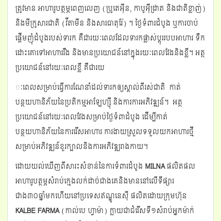
ត្រូវមាន អាហារូបត្ថម្ភពេញលេញ (ប្រូតេអ៊ីន, កាបូអ៊ីដ្រាត និងជាតិខ្លាញ់)
និងមីក្រូសារជាតិ (វីតាមីន និងសារធាតុរ៉ែ) ។ ថ្ងៃទំពារដំបូង ឬការចាប់
ផ្តើមញុំដំបូងរបស់ទារក គឺជារយៈពេលដែលទារកផ្លាស់ប្តុររបបអាហារ ទឹក
ដោះគោទៅអាហាររឹង និងមានប្រយោជន៍នៅក្នុងរយៈពេលវែងនិងខ្លី។ អត្ថ
ប្រយោជន៍នៅរយៈពេលខ្លី គឺជារយ
ៈពេលសម្រាប់ធ្វើការណែនាំដល់ទារកឲ្យស្គាល់ពីរស់ជាតិ កាត់
បន្ថយហានិភ័យនៃប្រតិកម្មអាឡែហ្ស៊ី និងការការអភិវឌ្ឍន៍។ អត្ថ
ប្រយោជន៍នៅរយៈពេលវែងសម្រាប់ថ្ងៃទំពាដំបូង ដើម្បីកាត់
បន្ថយហានិភ័យនៃការរើសអាហារ ការងាយស្រួលទទួលយកអាហារថ្មី
សម្រាប់អភិវឌ្ឍន៍ខួរក្បាលនិងការអភិវឌ្ឍរាងកាយ។
ដោយយល់ឃើញពីសារះសំខាន់នៃការទំពារដំបូង
MILNA
ផលិតផល
អាហារូបត្ថម្ភសំរាប់ក្មេងលក់ដាច់ជាងគេនិងមាននៅលើទីផ្សារ
ជាង៣០ឆ្នាំមកហើយនៅប្រទេសឥណ្ឌូនេស៊ី ផលិតដោយក្រុមហ៊ុន
KALBE FARMA
(កាល់បេ ហ្វាម៉ា) ក្លាយជាជំរើសទី១សំរាប់អ្នកម៉ាក់