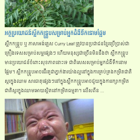
អត្ថប្រយោជន៍ស្លឹកកន្រ្តូបសម្រាប់អ្នកជំងឺទឹកនោមផ្អែម
ស្លឹកកន្រ្តូប ឬ ភាសាអង់គ្លេស Curry Leaf ត្រូវបានប្រជាជនខ្មែរប្រើប្រាស់ជា
គ្រឿងទេស​សម្រាប់សម្លផ្សេងៗ ហើយមនុស្សជាច្រើនមិនដឹងថា ស្លឹកកន្រ្តូប
មានប្រយោជន៍ចំពោះសុខភាពនោះទេ ជាពិសេសសម្រាប់អ្នកជំងឺទឹកនោម
ផ្អែម។ ស្លឹកកន្រ្តូបអាចដើរតួជាភ្នាក់ងារយ៉ាងល្អនៅក្នុងការគ្រប់គ្រងកម្រិតជាតិ
ស្ករក្នុងឈាម សារធាតុផ្សេងៗនៅក្នុងស្លឹកកន្រ្តូបអាចជួយក្នុងការរក្សាកម្រិត
ជាតិស្ករក្នុងឈាមអោយស្ថិតនៅកម្រិតធម្មតា។ លើសពីន ...