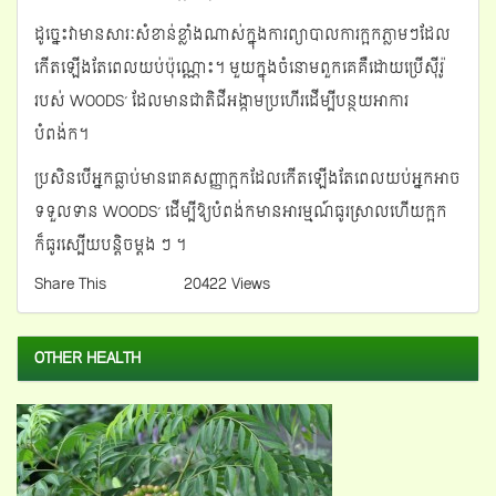
ដូច្នេះវាមានសារៈសំខាន់ខ្លាំងណាស់ក្នុងការព្យាបាលការក្អកភ្លាមៗដែល
កើតឡើងតែពេលយប់ប៉ុណ្ណោះ។ មួយក្នុងចំនោមពួកគេគឺដោយប្រើស៊ីរ៉ូ
របស់ WOODS’ ដែលមានជាតិ​ជីអង្កាមប្រហើរដើម្បីបន្ថយអាការ
បំពង់ក។
ប្រសិនបើអ្នកធ្លាប់មានរោគសញ្ញាក្អកដែលកើតឡើងតែពេលយប់អ្នកអាច
ទទួលទាន WOODS’ ដើម្បីឱ្យបំពង់កមានអារម្មណ៍ធូរស្រាលហើយក្អក
ក៏ធូរស្បើយបន្តិចម្តង ៗ ។
Share This
20422 Views
OTHER HEALTH