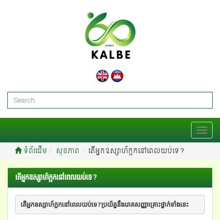
T
o
ទំព័រដើម
សុខភាព
តើអ្នកឧស្សាហ៍ក្អកនៅពេលយប់ទេ?
g
g
l
តើអ្នកឧស្សាហ៍ក្អកនៅពេលយប់ទេ?
e
n
a
តើអ្នកឧស្សាហ៍ក្អកនៅពេលយប់ទេ?ប្រយ័ត្ននឹងរោគសញ្ញាគ្រោះថ្នាក់ទាំងនេះ
v
i