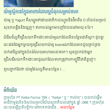
យ៉ាអួស្ថិតនៅក្នុងអាហារដែលល្អបំផុតសម្រាប់ទារក
យ៉ាអួ ឬ Yogurt គឺសម្បូរទៅដោយជាតិកាល់ស្យូមនិងវីតាមីន D ចាំបាច់សម្រាប់
សុខភាពឆ្អឹងនិងធ្មេញ។ ទារករបស់អ្នកអាចញាំវាបាននៅអាយុ 6 ខែ។
ជំរើសដ៏ល្អគឺជ្រើសយកទឹកដោះគោយ៉ាអួណាដែលមិនបន្ថែមជាតិស្ករ។ ដូចគ្នា
នេះផងដែរអ្នកម្ដាយគួរជ្រើសយកយ៉ាអួ brandណាដែលអាចជួយគ្រប់គ្រង
បាក់តេរីល្អនៅក្នុងបំពង់រំលាយអាហាររបស់ទារក។ សូមប្រាកដថាអ្នក
ជ្រើសរើសយកទឹកដោះគោជូរណាដែលទារកត្រូវការកាឡូរីពីជាតិខ្លាញ់។
គួរបញ្ជាក់ដែរថា យ៉ាអួដែលល្អគឺមានបន្ថែម រ ...
អំពីយើង
ក្រុមហ៊ុន PT Kalbe Farma TBK ( "Kalbe " ឬ " កាល់បេ") បានចាប់ផ្ដើម
អាជីវកម្មផលិតឱសថសម្រាប់វិស័យសុខាភិបាលនៅក្នុង ឆ្នាំ 1966 ។​ ក្រុមហ៊ុន
នេះបានធ្វើប្រតិបត្តិការ នៅភាគខាងជើង...
អានបន្ថែម