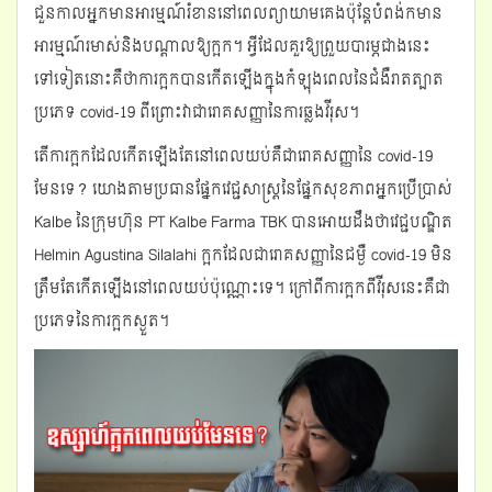
ជួនកាលអ្នកមានអារម្មណ៍រំខាននៅពេលព្យាយាមគេងប៉ុន្តែបំពង់កមាន
g
អារម្មណ៍រមាស់និងបណ្តាលឱ្យក្អក។ អ្វីដែលគួរឱ្យព្រួយបារម្ភជាងនេះ
a
t
ទៅទៀតនោះគឺថាការក្អកបានកើតឡើងក្នុងកំឡុងពេលនៃជំងឺរាតត្បាត
i
ប្រភេទ covid-19 ពីព្រោះវាជារោគសញ្ញានៃការឆ្លងវីរុស។
o
n
តើការក្អកដែលកើតឡើងតែនៅពេលយប់គឺជារោគសញ្ញានៃ covid-19
មែនទេ? យោងតាមប្រធានផ្នែកវេជ្ជសាស្ត្រនៃផ្នែកសុខភាពអ្នកប្រើប្រាស់
Kalbe នៃក្រុមហ៊ុន PT Kalbe Farma TBK បានអោយដឹងថាវេជ្ជបណ្ឌិត
Helmin Agustina Silalahi ក្អកដែលជារោគសញ្ញានៃជម្ងឺ covid-19 មិន
ត្រឹមតែកើតឡើងនៅពេលយប់ប៉ុណ្ណោះទេ។ ក្រៅពីការក្អកពីវីរុសនេះគឺជា
ប្រភេទនៃការក្អកស្ងួត។