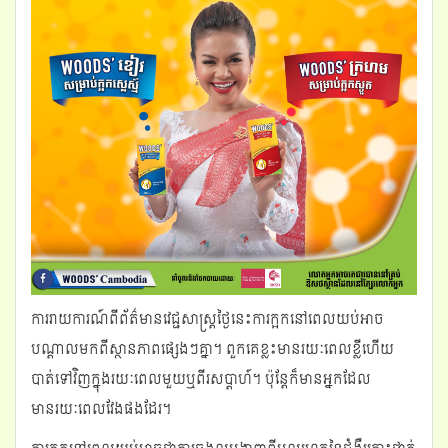
ការរាយការណ៍ពីព័ត៌មានវេជ្ជសាស្រ្តថ្ងៃនេះការក្អកនៅពេលយប់អាច
បណ្តាលមកពីស្ថានភាពផ្សេងៗគ្នា។ ពួកគេខ្លះមានរយៈពេលខ្លីហើយ
បាត់ទៅវិញក្នុងរយៈពេលមួយឬពីរសប្តាហ៍។ ប៉ុន្តែក៏មានអ្នកដែល
មានរយៈពេលវែងផងដែរ។