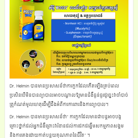
Dr. Helmin បានមានប្រសាសន៍ថាការក្អកដែលកើតឡើងគ្រប់ពេល
ប្រសិនបើមិនបានព្យាបាលអាចបណ្តាលឱ្យមានជំងឺធ្ងន់ធ្ងរដូច្នេះវាចាំបាច់
ត្រូកំណត់មូលហេតុដើម្បីដឹងអំពីការការពារនិងការព្យាបាល។
Dr. Helmin បានមានប្រសាសន៍ថា“ ការក្អកដែលមានជាបន្តអាចបង្ក
គ្រោះថ្នាក់ដល់អ្នកជំងឺព្រោះវារំខានដល់ការដកដង្ហើមសកម្មភាពសង្គម
និងការគេងដោយកាត់បន្ថយគុណភាពនៃជីវិត” ។