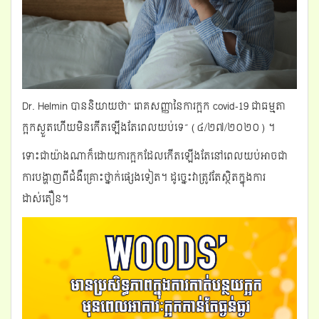
Dr. Helmin បាននិយាយថា“ រោគសញ្ញានៃការក្អក covid-19 ជាធម្មតា
ក្អកស្ងួតហើយមិនកើតឡើងតែពេលយប់ទេ” (៤/២៧/២០២០) ។
ទោះជាយ៉ាងណាក៏ដោយការក្អកដែលកើតឡើងតែនៅពេលយប់អាចជា
ការបង្ហាញពីជំងឺគ្រោះថ្នាក់ផ្សេងទៀត។ ដូច្នេះវាត្រូវតែស្ថិតក្នុងការ
ដាស់តឿន។