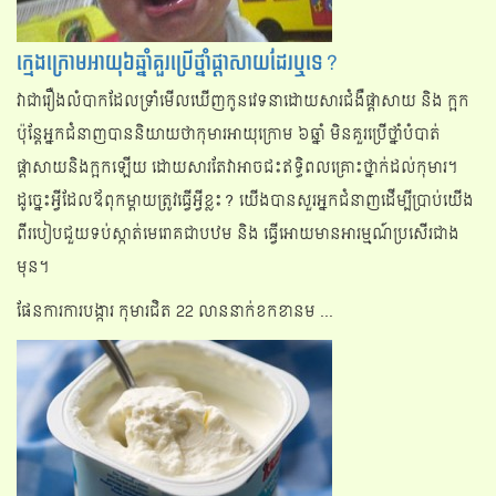
ក្មេងក្រោមអាយុ៦ឆ្នាំគួរប្រើថ្នាំផ្ដាសាយដែរឬទេ?
វាជារឿងលំបាកដែលទ្រំាមើលឃើញកូនវេទនាដោយសារជំងឺផ្ដាសាយ និង ក្អក
ប៉ុន្តែអ្នកជំនាញបាននិយាយថាកុមារអាយុក្រោម ៦ឆ្នាំ មិនគួរប្រើថ្នាំបំបាត់
ផ្តាសាយនិងក្អកឡើយ ដោយសារតែវាអាចជះឥទ្ធិពលគ្រោះថ្នាក់ដល់កុមារ។
ដូច្នេះអ្វីដែលឪពុកម្តាយត្រូវធ្វើអ្វីខ្លះ? យើងបានសួរអ្នកជំនាញដើម្បីប្រាប់យើង
ពីរបៀបជួយទប់ស្កាត់មេរោគជាបឋម និង ធ្វើអោយមានអារម្មណ៍ប្រសើរជាង
មុន។
ផែនការការបង្ការ កុមារជិត 22 លាននាក់ខកខានម ...