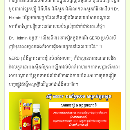
ការក្អកនៅពេលយប់អាចជាការចង្អុលបង្ហាញពីមូលហេតុនៃជំងឺគ្រោះថ្នាក់
ដូចជាអាឡែកហ្ស៊ី​ ជំងឺហឺត ជំងឺសួត ជំងឺរលាកទងសួតរ៉ាំរ៉ៃ ជាដើម។ Dr.
Helmin បន្ថែមថាការក្អកដែលកើតឡើងតែពេលយប់អាចបណ្តាល
មកពីអាឡែកហ្ស៊ីព្រោះនៅពេលយប់ខ្យល់ត្រជាក់ជាងពេលថ្ងៃ។
Dr. Helmin បន្តថា“ លើសពីនេះទៅទៀតក្នុងករណី GERD ប្រសិនបើ
ញ៉ាំមុនពេលចូលគេងក៏អាចធ្វើអោយក្អកនៅពេលយប់ដែរ” ។
GERD (ជំងឺក្រពះពោះវៀនបំពង់អាហារ) គឺជាស្ថានភាពរយៈពេលវែង
ដែលក្នុងនោះអាស៊ីតពីក្រពះឡើងដល់បំពង់អាហារ។ រោគសញ្ញាទាំងនេះ
អាចបណ្តាលឱ្យខូចខាតដល់ជាលិការរាងកាយបំពង់អាហារតូចចង្អៀត
បញ្ហាផ្លូវដង្ហើមសូម្បីតែវិវត្តទៅជាជំងឺមហារីក។