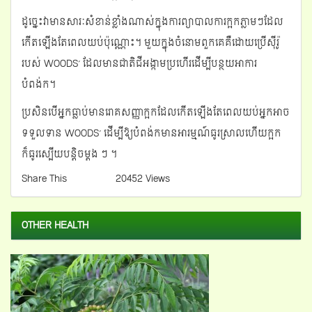
ដូច្នេះវាមានសារៈសំខាន់ខ្លាំងណាស់ក្នុងការព្យាបាលការក្អកភ្លាមៗដែល
កើតឡើងតែពេលយប់ប៉ុណ្ណោះ។ មួយក្នុងចំនោមពួកគេគឺដោយប្រើស៊ីរ៉ូ
របស់ WOODS’ ដែលមានជាតិ​ជីអង្កាមប្រហើរដើម្បីបន្ថយអាការ
បំពង់ក។
ប្រសិនបើអ្នកធ្លាប់មានរោគសញ្ញាក្អកដែលកើតឡើងតែពេលយប់អ្នកអាច
ទទួលទាន WOODS’ ដើម្បីឱ្យបំពង់កមានអារម្មណ៍ធូរស្រាលហើយក្អក
ក៏ធូរស្បើយបន្តិចម្តង ៗ ។
Share This
20452 Views
OTHER HEALTH