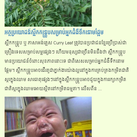
អត្ថប្រយោជន៍ស្លឹកកន្រ្តូបសម្រាប់អ្នកជំងឺទឹកនោមផ្អែម
ស្លឹកកន្រ្តូប ឬ ភាសាអង់គ្លេស Curry Leaf ត្រូវបានប្រជាជនខ្មែរប្រើប្រាស់ជា
គ្រឿងទេស​សម្រាប់សម្លផ្សេងៗ ហើយមនុស្សជាច្រើនមិនដឹងថា ស្លឹកកន្រ្តូប
មានប្រយោជន៍ចំពោះសុខភាពនោះទេ ជាពិសេសសម្រាប់អ្នកជំងឺទឹកនោម
ផ្អែម។ ស្លឹកកន្រ្តូបអាចដើរតួជាភ្នាក់ងារយ៉ាងល្អនៅក្នុងការគ្រប់គ្រងកម្រិតជាតិ
ស្ករក្នុងឈាម សារធាតុផ្សេងៗនៅក្នុងស្លឹកកន្រ្តូបអាចជួយក្នុងការរក្សាកម្រិត
ជាតិស្ករក្នុងឈាមអោយស្ថិតនៅកម្រិតធម្មតា។ លើសពីន ...