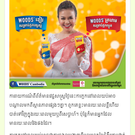
ការរាយការណ៍ពីព័ត៌មានវេជ្ជសាស្រ្តថ្ងៃនេះការក្អកនៅពេលយប់អាច
បណ្តាលមកពីស្ថានភាពផ្សេងៗគ្នា។ ពួកគេខ្លះមានរយៈពេលខ្លីហើយ
បាត់ទៅវិញក្នុងរយៈពេលមួយឬពីរសប្តាហ៍។ ប៉ុន្តែក៏មានអ្នកដែល
មានរយៈពេលវែងផងដែរ។