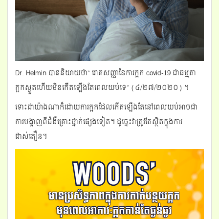
Dr. Helmin បាននិយាយថា“ រោគសញ្ញានៃការក្អក covid-19 ជាធម្មតា
ក្អកស្ងួតហើយមិនកើតឡើងតែពេលយប់ទេ” (៤/២៧/២០២០) ។
ទោះជាយ៉ាងណាក៏ដោយការក្អកដែលកើតឡើងតែនៅពេលយប់អាចជា
ការបង្ហាញពីជំងឺគ្រោះថ្នាក់ផ្សេងទៀត។ ដូច្នេះវាត្រូវតែស្ថិតក្នុងការ
ដាស់តឿន។