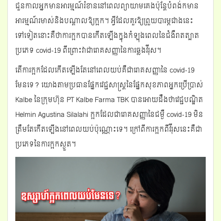
ជួនកាលអ្នកមានអារម្មណ៍រំខាននៅពេលព្យាយាមគេងប៉ុន្តែបំពង់កមាន
g
អារម្មណ៍រមាស់និងបណ្តាលឱ្យក្អក។ អ្វីដែលគួរឱ្យព្រួយបារម្ភជាងនេះ
a
t
ទៅទៀតនោះគឺថាការក្អកបានកើតឡើងក្នុងកំឡុងពេលនៃជំងឺរាតត្បាត
i
ប្រភេទ covid-19 ពីព្រោះវាជារោគសញ្ញានៃការឆ្លងវីរុស។
o
n
តើការក្អកដែលកើតឡើងតែនៅពេលយប់គឺជារោគសញ្ញានៃ covid-19
មែនទេ? យោងតាមប្រធានផ្នែកវេជ្ជសាស្ត្រនៃផ្នែកសុខភាពអ្នកប្រើប្រាស់
Kalbe នៃក្រុមហ៊ុន PT Kalbe Farma TBK បានអោយដឹងថាវេជ្ជបណ្ឌិត
Helmin Agustina Silalahi ក្អកដែលជារោគសញ្ញានៃជម្ងឺ covid-19 មិន
ត្រឹមតែកើតឡើងនៅពេលយប់ប៉ុណ្ណោះទេ។ ក្រៅពីការក្អកពីវីរុសនេះគឺជា
ប្រភេទនៃការក្អកស្ងួត។