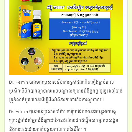
Dr. Helmin បានមានប្រសាសន៍ថាការក្អកដែលកើតឡើងគ្រប់ពេល
ប្រសិនបើមិនបានព្យាបាលអាចបណ្តាលឱ្យមានជំងឺធ្ងន់ធ្ងរដូច្នេះវាចាំបាច់
ត្រូកំណត់មូលហេតុដើម្បីដឹងអំពីការការពារនិងការព្យាបាល។
Dr. Helmin បានមានប្រសាសន៍ថា“ ការក្អកដែលមានជាបន្តអាចបង្ក
គ្រោះថ្នាក់ដល់អ្នកជំងឺព្រោះវារំខានដល់ការដកដង្ហើមសកម្មភាពសង្គម
និងការគេងដោយកាត់បន្ថយគុណភាពនៃជីវិត” ។