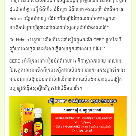
ការក្អកនៅពេលយប់អាចជាការចង្អុលបង្ហាញពីមូលហេតុនៃជំងឺគ្រោះថ្នាក់
ដូចជាអាឡែកហ្ស៊ី​ ជំងឺហឺត ជំងឺសួត ជំងឺរលាកទងសួតរ៉ាំរ៉ៃ ជាដើម។ Dr.
Helmin បន្ថែមថាការក្អកដែលកើតឡើងតែពេលយប់អាចបណ្តាល
មកពីអាឡែកហ្ស៊ីព្រោះនៅពេលយប់ខ្យល់ត្រជាក់ជាងពេលថ្ងៃ។
Dr. Helmin បន្តថា“ លើសពីនេះទៅទៀតក្នុងករណី GERD ប្រសិនបើ
ញ៉ាំមុនពេលចូលគេងក៏អាចធ្វើអោយក្អកនៅពេលយប់ដែរ” ។
GERD (ជំងឺក្រពះពោះវៀនបំពង់អាហារ) គឺជាស្ថានភាពរយៈពេលវែង
ដែលក្នុងនោះអាស៊ីតពីក្រពះឡើងដល់បំពង់អាហារ។ រោគសញ្ញាទាំងនេះ
អាចបណ្តាលឱ្យខូចខាតដល់ជាលិការរាងកាយបំពង់អាហារតូចចង្អៀត
បញ្ហាផ្លូវដង្ហើមសូម្បីតែវិវត្តទៅជាជំងឺមហារីក។