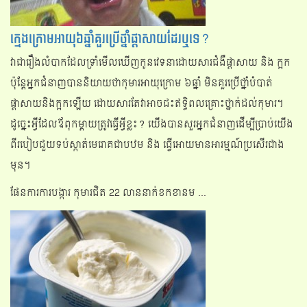
ក្មេងក្រោមអាយុ៦ឆ្នាំគួរប្រើថ្នាំផ្ដាសាយដែរឬទេ?
វាជារឿងលំបាកដែលទ្រំាមើលឃើញកូនវេទនាដោយសារជំងឺផ្ដាសាយ និង ក្អក
ប៉ុន្តែអ្នកជំនាញបាននិយាយថាកុមារអាយុក្រោម ៦ឆ្នាំ មិនគួរប្រើថ្នាំបំបាត់
ផ្តាសាយនិងក្អកឡើយ ដោយសារតែវាអាចជះឥទ្ធិពលគ្រោះថ្នាក់ដល់កុមារ។
ដូច្នេះអ្វីដែលឪពុកម្តាយត្រូវធ្វើអ្វីខ្លះ? យើងបានសួរអ្នកជំនាញដើម្បីប្រាប់យើង
ពីរបៀបជួយទប់ស្កាត់មេរោគជាបឋម និង ធ្វើអោយមានអារម្មណ៍ប្រសើរជាង
មុន។
ផែនការការបង្ការ កុមារជិត 22 លាននាក់ខកខានម ...