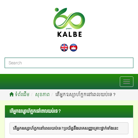
T
o
ទំព័រដើម
សុខភាព
តើអ្នកឧស្សាហ៍ក្អកនៅពេលយប់ទេ?
g
g
l
តើអ្នកឧស្សាហ៍ក្អកនៅពេលយប់ទេ?
e
n
a
តើអ្នកឧស្សាហ៍ក្អកនៅពេលយប់ទេ?ប្រយ័ត្ននឹងរោគសញ្ញាគ្រោះថ្នាក់ទាំងនេះ
v
i