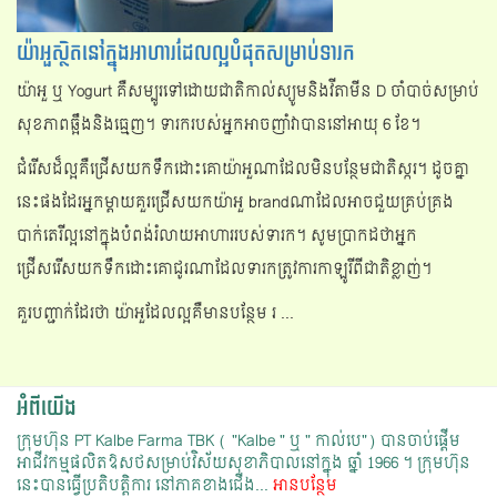
យ៉ាអួស្ថិតនៅក្នុងអាហារដែលល្អបំផុតសម្រាប់ទារក
យ៉ាអួ ឬ Yogurt គឺសម្បូរទៅដោយជាតិកាល់ស្យូមនិងវីតាមីន D ចាំបាច់សម្រាប់
សុខភាពឆ្អឹងនិងធ្មេញ។ ទារករបស់អ្នកអាចញាំវាបាននៅអាយុ 6 ខែ។
ជំរើសដ៏ល្អគឺជ្រើសយកទឹកដោះគោយ៉ាអួណាដែលមិនបន្ថែមជាតិស្ករ។ ដូចគ្នា
នេះផងដែរអ្នកម្ដាយគួរជ្រើសយកយ៉ាអួ brandណាដែលអាចជួយគ្រប់គ្រង
បាក់តេរីល្អនៅក្នុងបំពង់រំលាយអាហាររបស់ទារក។ សូមប្រាកដថាអ្នក
ជ្រើសរើសយកទឹកដោះគោជូរណាដែលទារកត្រូវការកាឡូរីពីជាតិខ្លាញ់។
គួរបញ្ជាក់ដែរថា យ៉ាអួដែលល្អគឺមានបន្ថែម រ ...
អំពីយើង
ក្រុមហ៊ុន PT Kalbe Farma TBK ( "Kalbe " ឬ " កាល់បេ") បានចាប់ផ្ដើម
អាជីវកម្មផលិតឱសថសម្រាប់វិស័យសុខាភិបាលនៅក្នុង ឆ្នាំ 1966 ។​ ក្រុមហ៊ុន
នេះបានធ្វើប្រតិបត្តិការ នៅភាគខាងជើង...
អានបន្ថែម